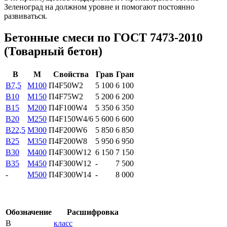
Зеленоград на должном уровне и помогают постоянно
развиваться.
Бетонные смеси по ГОСТ 7473-2010
(Товарный бетон)
В
М
Свойства
Грав
Гран
B7,5
М100
П4F50W2
5 100
6 100
B10
М150
П4F75W2
5 200
6 200
B15
М200
П4F100W4
5 350
6 350
B20
М250
П4F150W4/6
5 600
6 600
В22,5
М300
П4F200W6
5 850
6 850
В25
М350
П4F200W8
5 950
6 950
В30
М400
П4F300W12
6 150
7 150
В35
М450
П4F300W12
-
7 500
-
М500
П4F300W14
-
8 000
Обозначение
Расшифровка
В
класс