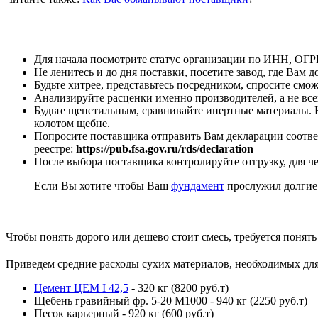
Для начала посмотрите статус организации по ИНН, ОГРН
Не ленитесь и до дня поставки, посетите завод, где Вам 
Будьте хитрее, представьтесь посредником, спросите смо
Анализируйте расценки именно производителей, а не всех
Будьте щепетильным, сравнивайте инертные материалы. На
колотом щебне.
Попросите поставщика отправить Вам декларации соотве
реестре:
https://pub.fsa.gov.ru/rds/declaration
После выбора поставщика контролируйте отгрузку, для че
Если Вы хотите чтобы Ваш
фундамент
прослужил долгие 
Чтобы понять дорого или дешево стоит смесь, требуется понять
Приведем средние расходы сухих материалов, необходимых для
Цемент ЦЕМ I 42,5
- 320 кг (8200 руб.т)
Щебень гравийный фр. 5-20 М1000 - 940 кг (2250 руб.т)
Песок карьерный - 920 кг (600 руб.т)