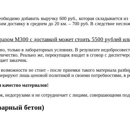
бходимо добавить выручку 600 руб., которая складывается из 
бавим доставку в среднем до 20 км. – 700 руб. В следствие нес
разом М300 с доставкой может стоить 5500 рублей ил
но, только в лабораторных условиях. В результате недобросовест
ичество. Реально же, перекупщик входит в сговор с диспетчер
ает заказчик.
возможности не стоит - после приемки такого материала разбира
оперируют лишь ценовой политикой и своими потребностями, в ре
 качество материалов!
ок, недогрузами и не сотрудничает с лицами, совершающими под
варный бетон)