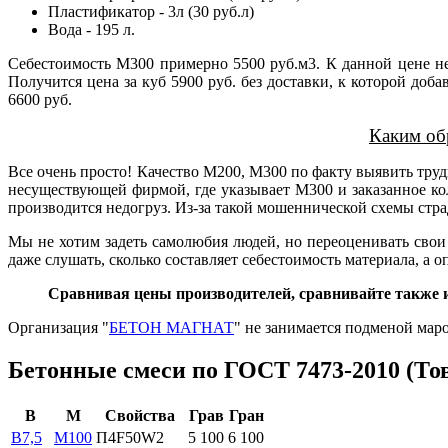
Пластификатор - 3л (30 руб.л)
Вода - 195 л.
Себестоимость М300 примерно 5500 руб.м3. К данной цене нео
Получится цена за куб 5900 руб. без доставки, к которой до
6600 руб.
Каким об
Все очень просто! Качество М200, М300 по факту выявить труд
несуществующей фирмой, где указывает М300 и заказанное кол
производится недогруз. Из-за такой мошеннической схемы страд
Мы не хотим задеть самолюбия людей, но переоценивать свои 
даже слушать, сколько составляет себестоимость материала, а 
Сравнивая цены производителей, сравнивайте также и
Организация "
БЕТОН МАГНАТ
" не занимается подменой мар
Бетонные смеси по ГОСТ 7473-2010 (То
В
М
Свойства
Грав
Гран
B7,5
М100
П4F50W2
5 100
6 100