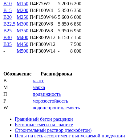
B10
М150
П4F75W2
5 200
6 200
B15
М200
П4F100W4
5 350
6 350
B20
М250
П4F150W4/6
5 600
6 600
В22,5
М300
П4F200W6
5 850
6 850
В25
М350
П4F200W8
5 950
6 950
В30
М400
П4F300W12
6 150
7 150
В35
М450
П4F300W12
-
7 500
-
М500
П4F300W14
-
8 000
Обозначение
Расшифровка
В
класс
М
марка
П
подвижность
F
морозостойкость
W
водонепроницаемость
Гравийный бетон расценки
Бетонные смеси на граните
Строительный раствор (пескобетон)
Цены на весь ассортимент выпускаемой продукции