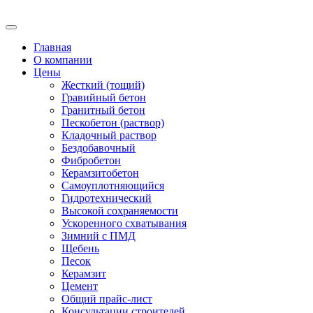
Главная
О компании
Цены
Жесткий (тощий)
Гравийный бетон
Гранитный бетон
Пескобетон (раствор)
Кладочный раствор
Бездобавочный
Фибробетон
Керамзитобетон
Самоуплотняющийся
Гидротехнический
Высокой сохраняемости
Ускоренного схватывания
Зимний с ПМД
Щебень
Песок
Керамзит
Цемент
Общий прайс-лист
Консультации строителей