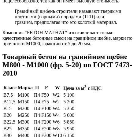
нецелесообразно, так как он имеет высокую стоимость.
Гравийный щебень строители называют твердыми
плотными (горными) породами (ТГП) или
гравием, предполагая что это колотый материал.
Компания "БЕТОН МАГНАТ" изготавливает только
качественные бетонные смеси на гравийном щебне, марки по
прочности М1000, фракции от 5 до 20 мм.
Товарный бетон на гравийном щебне
М800 - М1000 (фр. 5-20) по ГОСТ 7473-
2010
3
Класс
Марка
П
F
W
Цена за м
с НДС
B7,5
М100
П4
F50
W2
5 100
B12,5
М150
П4
F75
W2
5 200
B15
М200
П4
F100
W4
5 350
B20
М250
П4
F150
W4
5 600
B22,5
М300
П4
F200
W6
5 850
B25
М350
П4
F200
W8
5 950
B30
М400
П4
F300
W10
6 150