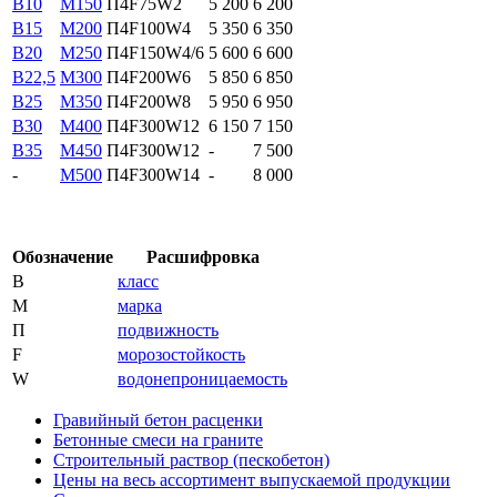
B10
М150
П4F75W2
5 200
6 200
B15
М200
П4F100W4
5 350
6 350
B20
М250
П4F150W4/6
5 600
6 600
В22,5
М300
П4F200W6
5 850
6 850
В25
М350
П4F200W8
5 950
6 950
В30
М400
П4F300W12
6 150
7 150
В35
М450
П4F300W12
-
7 500
-
М500
П4F300W14
-
8 000
Обозначение
Расшифровка
В
класс
М
марка
П
подвижность
F
морозостойкость
W
водонепроницаемость
Гравийный бетон расценки
Бетонные смеси на граните
Строительный раствор (пескобетон)
Цены на весь ассортимент выпускаемой продукции