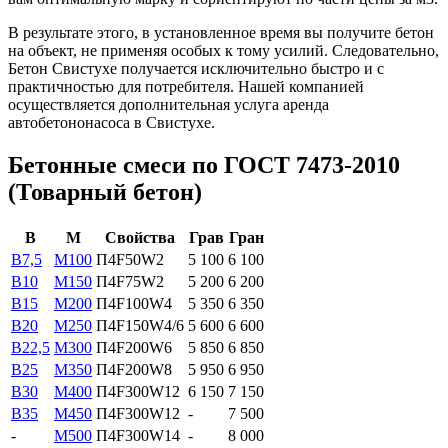
В результате этого, в установленное время вы получите бетон
на объект, не применяя особых к тому усилий. Следовательно,
Бетон Свистухе получается исключительно быстро и с
практичностью для потребителя. Нашей компанией
осуществляется дополнительная услуга аренда
автобетононасоса в Свистухе.
Бетонные смеси по ГОСТ 7473-2010
(Товарный бетон)
В
М
Свойства
Грав
Гран
B7,5
М100
П4F50W2
5 100
6 100
B10
М150
П4F75W2
5 200
6 200
B15
М200
П4F100W4
5 350
6 350
B20
М250
П4F150W4/6
5 600
6 600
В22,5
М300
П4F200W6
5 850
6 850
В25
М350
П4F200W8
5 950
6 950
В30
М400
П4F300W12
6 150
7 150
В35
М450
П4F300W12
-
7 500
-
М500
П4F300W14
-
8 000