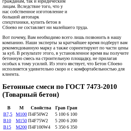
гражданам, так и юридическим
лицам. Вследствие того, что у
нас собственное изготовление и
большой автопарк
спецтехники, купить бетон в
Сбоево не составляет ни малейшего труда.
Вот почему, Вам необходимо всего лишь позвонить в нашу
компанию. Наши эксперты за кратчайшее время подберут вам
рекомендованную марку а также сориентируют по части цены
за куб. В результате этого, в установленное время вы получите
бетонную смесь на строительную площадку, не прилагая
особых к тому усилий. Из этого явствует, что Бетон Сбоево
исполняется удивительно скоро и с комфортабельностью для
клиента.
Бетонные смеси по ГОСТ 7473-2010
(Товарный бетон)
В
М
Свойства
Грав
Гран
B7,5
М100
П4F50W2
5 100
6 100
B10
М150
П4F75W2
5 200
6 200
B15
М200
П4F100W4
5 350
6 350