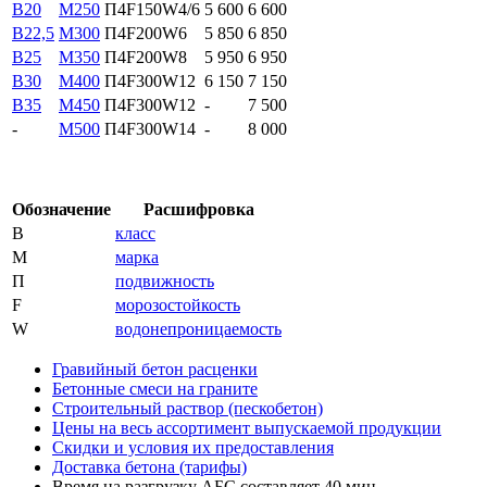
B20
М250
П4F150W4/6
5 600
6 600
В22,5
М300
П4F200W6
5 850
6 850
В25
М350
П4F200W8
5 950
6 950
В30
М400
П4F300W12
6 150
7 150
В35
М450
П4F300W12
-
7 500
-
М500
П4F300W14
-
8 000
Обозначение
Расшифровка
В
класс
М
марка
П
подвижность
F
морозостойкость
W
водонепроницаемость
Гравийный бетон расценки
Бетонные смеси на граните
Строительный раствор (пескобетон)
Цены на весь ассортимент выпускаемой продукции
Скидки и условия их предоставления
Доставка бетона (тарифы)
Время на разгрузку АБС составляет 40 мин.