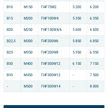
B10
М150
П4F75W2
5 200
6 200
B15
М200
П4F100W4
5 350
6 350
B20
М250
П4F150W4/6
5 600
6 600
В22,5
М300
П4F200W6
5 850
6 850
В25
М350
П4F200W8
5 950
6 950
В30
М400
П4F300W12
6 150
7 150
В35
М450
П4F300W12
-
7 500
-
М500
П4F300W14
-
8 000