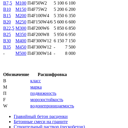
B7,5
М100
П4F50W2
5 100
6 100
B10
М150
П4F75W2
5 200
6 200
B15
М200
П4F100W4
5 350
6 350
B20
М250
П4F150W4/6
5 600
6 600
В22,5
М300
П4F200W6
5 850
6 850
В25
М350
П4F200W8
5 950
6 950
В30
М400
П4F300W12
6 150
7 150
В35
М450
П4F300W12
-
7 500
-
М500
П4F300W14
-
8 000
Обозначение
Расшифровка
В
класс
М
марка
П
подвижность
F
морозостойкость
W
водонепроницаемость
Гравийный бетон расценки
Бетонные смеси на граните
Строительный раствор (пескобетон)