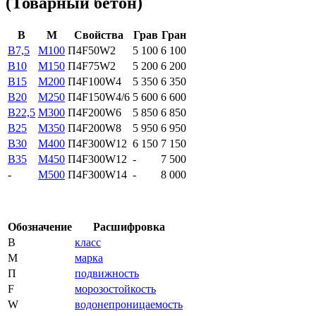
(Товарный бетон)
В
М
Свойства
Грав
Гран
B7,5
М100
П4F50W2
5 100
6 100
B10
М150
П4F75W2
5 200
6 200
B15
М200
П4F100W4
5 350
6 350
B20
М250
П4F150W4/6
5 600
6 600
В22,5
М300
П4F200W6
5 850
6 850
В25
М350
П4F200W8
5 950
6 950
В30
М400
П4F300W12
6 150
7 150
В35
М450
П4F300W12
-
7 500
-
М500
П4F300W14
-
8 000
Обозначение
Расшифровка
В
класс
М
марка
П
подвижность
F
морозостойкость
W
водонепроницаемость