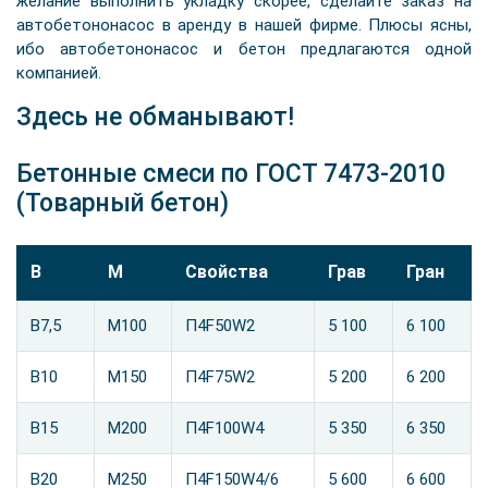
желание выполнить укладку скорее, сделайте заказ на
автобетононасос в аренду в нашей фирме. Плюсы ясны,
ибо автобетононасос и бетон предлагаются одной
компанией.
Здесь не обманывают!
Бетонные смеси по ГОСТ 7473-2010
(Товарный бетон)
В
М
Свойства
Грав
Гран
B7,5
М100
П4F50W2
5 100
6 100
B10
М150
П4F75W2
5 200
6 200
B15
М200
П4F100W4
5 350
6 350
B20
М250
П4F150W4/6
5 600
6 600