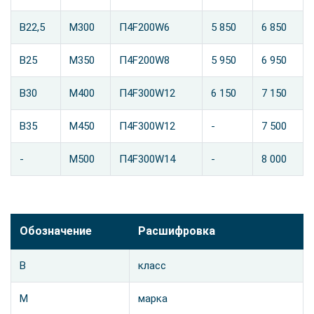
В22,5
М300
П4F200W6
5 850
6 850
В25
М350
П4F200W8
5 950
6 950
В30
М400
П4F300W12
6 150
7 150
В35
М450
П4F300W12
-
7 500
-
М500
П4F300W14
-
8 000
Обозначение
Расшифровка
В
класс
М
марка