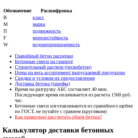
Обозначение
Расшифровка
В
класс
М
марка
П
подвижность
F
морозостойкость
W
водонепроницаемость
Гравийный бетон расценки
Бетонные смеси на граните
Строительный раствор (пескобетон)
Цены на весь ассортимент выпускаемой продукции
Скидки и условия их предоставления
Доставка бетона (тарифы)
Время на разгрузку АБС составляет 40 мин.
Последующее время оплачивается из расчета 1500 руб.
час.
Бетонные смеси изготавливаются из гравийного щебня
по ГОСТ, не путайте с гравием (кругляком)
Как правильно рассчитать объем бетона?
Калькулятор доставки бетонных