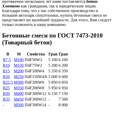
протяжении нескольких лет нами поставляется
бетон
Хметьево
как гражданам, так и юридическим лицам.
Благодаря тому, что у нас собственное производство и
большой автопарк спецтехники, купить бетонные смеси не
представляет ни малейшей трудности. Для этого, Вам следует
только позвонить в нашу компанию.
Бетонные смеси по ГОСТ 7473-2010
(Товарный бетон)
В
М
Свойства
Грав
Гран
B7,5
М100
П4F50W2
5 100
6 100
B10
М150
П4F75W2
5 200
6 200
B15
М200
П4F100W4
5 350
6 350
B20
М250
П4F150W4/6
5 600
6 600
В22,5
М300
П4F200W6
5 850
6 850
В25
М350
П4F200W8
5 950
6 950
В30
М400
П4F300W12
6 150
7 150
В35
М450
П4F300W12
-
7 500
-
М500
П4F300W14
-
8 000