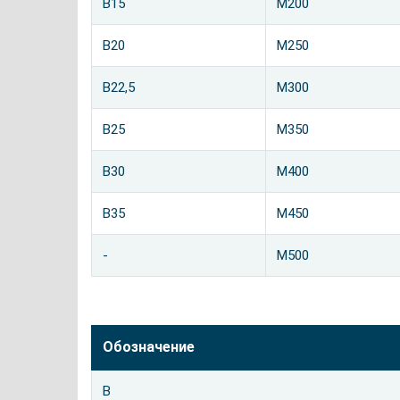
B15
М200
B20
М250
В22,5
М300
В25
М350
В30
М400
В35
М450
-
М500
Обозначение
В