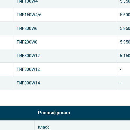
П4F100W4
5 35
П4F150W4/6
5 60
П4F200W6
5 85
П4F200W8
5 95
П4F300W12
6 15
П4F300W12
-
П4F300W14
-
Расшифровка
класс