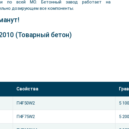
 и по всей МО. Бетонный завод работает на
ельно дозирующем все компоненты.
манут!
2010 (Товарный бетон)
Свойства
Грав
П4F50W2
5 10
П4F75W2
5 20