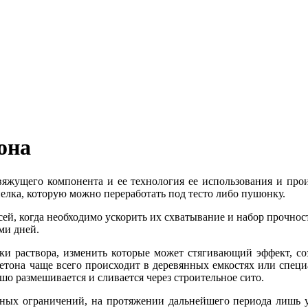
она
вяжущего компонента и ее технология ее использования и про
ипелка, которую можно переработать под тесто либо пушонку.
сей, когда необходимо ускорить их схватывание и набор прочнос
ми дней.
дки раствора, изменить которые может стягивающий эффект, со
етона чаще всего происходит в деревянных емкостях или специ
рошо размешивается и сливается через строительное сито.
нных ограничений, на протяжении дальнейшего периода лишь 