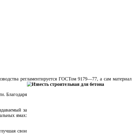
изводства регламентируется ГОСТом 9
179—77, а сам материал
ти. Благодаря
здаваемый за
альных ямах:
улучшая свои