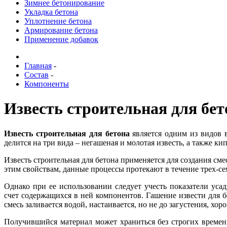
Зимнее бетонирование
Укладка бетона
Уплотнение бетона
Армирование бетона
Применение добавок
Главная
-
Состав
-
Компоненты
Известь строительная для бет
И
звесть строительная для бетона
является одним из видов 
делится на три вида – негашеная и молотая известь, а также к
Известь строительная для бетона применяется для создания сме
этим свойствам, данные процессы протекают в течение трех-се
Однако при ее использовании следует учесть показатели уса
счет содержащихся в ней компонентов. Гашение извести для б
смесь заливается водой, настаивается, но не до загустения, хо
Получившийся материал может храниться без строгих време